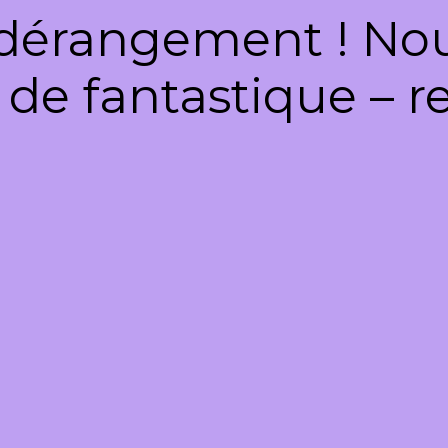
dérangement ! Nous
de fantastique – re