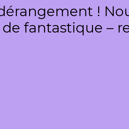
dérangement ! Nous
de fantastique – re