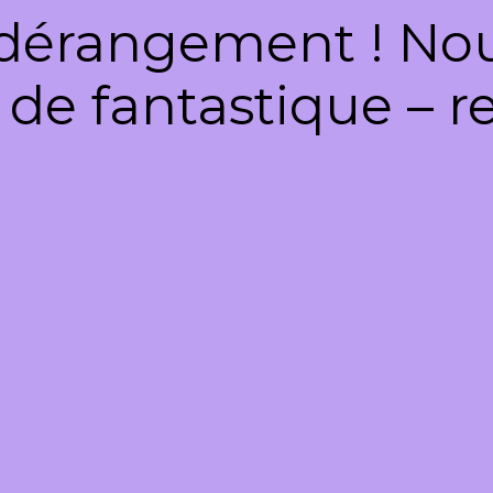
dérangement ! Nous
de fantastique – re