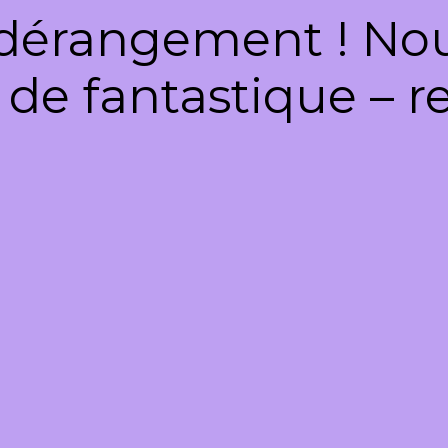
dérangement ! Nous
de fantastique – re