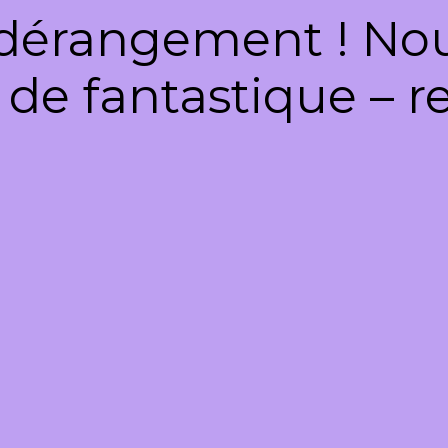
dérangement ! Nous
de fantastique – re