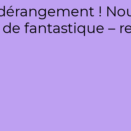
dérangement ! Nous
de fantastique – re