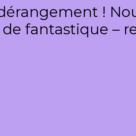
dérangement ! Nous
de fantastique – re